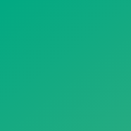
遥想公瑾当年，小乔初嫁了，雄姿英发。
羽扇纶巾，谈笑间，樯橹灰飞烟灭。
故国神游，多情应笑我，早生华发。
人生如梦，一尊还酹江月。